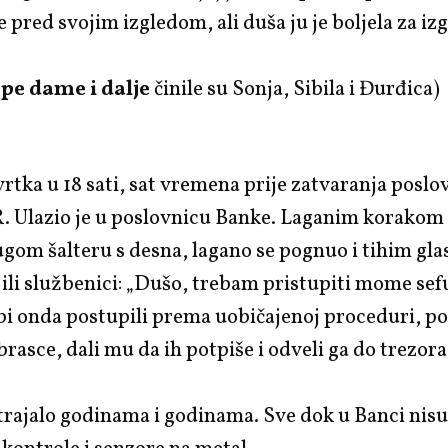
 pred svojim izgledom, ali duša ju je boljela za i
epe dame i dalje
činile su Sonja, Sibila i Đurđica)
rtka u 18 sati, sat vremena prije zatvaranja poslo
. Ulazio je u poslovnicu Banke. Laganim korakom 
ugom šalteru s desna, lagano se pognuo i tihim gl
ili službenici: „Dušo, trebam pristupiti mome sef
bi onda postupili prema uobičajenoj proceduri, po
rasce, dali mu da ih potpiše i odveli ga do trezora
o trajalo godinama i godinama. Sve dok u Banci nisu