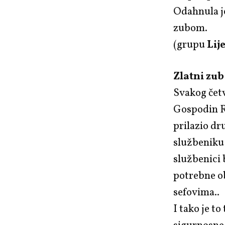
Odahnula je
zubom.
(grupu
Lij
Zlatni zub
Svakog četv
Gospodin R
prilazio dr
službeniku 
službenici 
potrebne ob
sefovima..
I tako je t