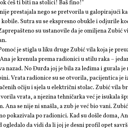
 ćeš ti biti na stolici! Baš fino!"
nije prestajala nego se pretvorila u galopirajući ka
 kobile. Sutra su se ekspresno obukle i odjurile ko
aprepašteno su ustanovile da je omiljena Zubić vi
an.
Pomoć je stigla u liku druge Zubić vila koja je pre
 Ana je krenula prema radionici u stilu raka – jed
va nazad. No Đurđa joj je bila za leđima i gurala je
ni. Vrata radionice su se otvorila, pacijentica je i
čenih očiju i sjela u električni stolac. Zubić vila br.
vorila vrata, a njezina tehničarka već je isukala šp
 Ana se nije ni snašla, a zub je već bio vani. Zubić 
no pokazivala po radionici. Kad su došle doma, A
 ogledalo da vidi da li joj je desni profil opet savr