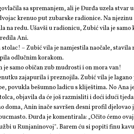
ovlačila sa spremanjem, ali je Đurđa uzela stvar u
 dvojac krenuo put zubarske radionice. Na njezinu
la na redu. Ušavši u radionicu, Zubić vila je samo
redila Ani.
u stolac! – Zubić vila je namjestila naočale, stavil
tupila odlučnim korakom.
m je samo običan zub mudrosti i on mora van!
enutku zajapurila i preznojila. Zubić vila je lagan
be, povukla bešumno ladicu s kliještima. No Ana j
stolca, objavila da će još razmisliti i doći idući tjed
o doma, Anin inače savršen desni profil djelovao 
bucmasto. Đurđa je komentirala: „Očito ćemo ovaj
lužbi u Runjaninovoj". Barem ću si popiti finu kavu