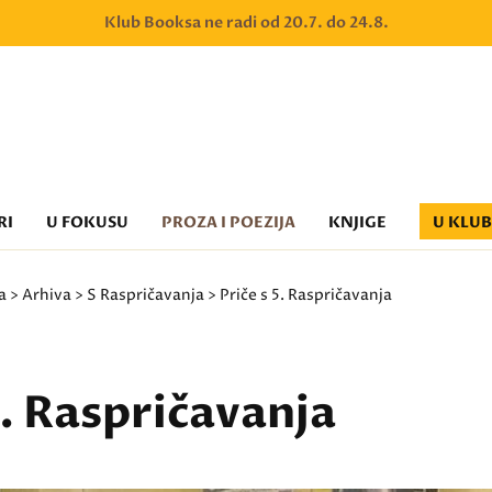
Klub Booksa ne radi od 20.7. do 24.8.
RI
U FOKUSU
PROZA I POEZIJA
KNJIGE
U KLU
a
>
Arhiva
>
S Raspričavanja
> Priče s 5. Raspričavanja
5. Raspričavanja