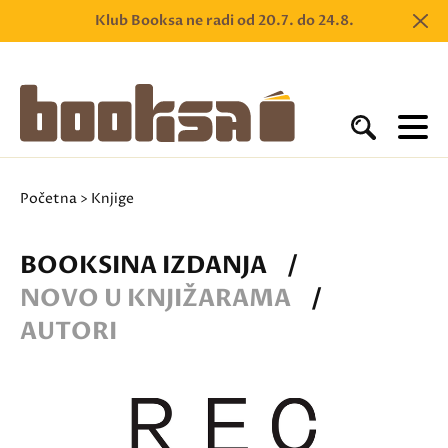
Klub Booksa ne radi od 20.7. do 24.8.
Početna
> Knjige
BOOKSINA IZDANJA
/
NOVO U KNJIŽARAMA
/
AUTORI