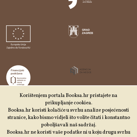
Korištenjem portala Booksa.hr pristajete na
prikupljanje cookiea.
Udruga Kulturtreger je korisnik institucionalne podrške
Booksa.hr koristi kolačiće u svrhu analize posjećenosti
Nacionalne zaklade za razvoj civilnoga društva za
stranice, kako bismo vidjeli što volite čitati i konstantno
stabilizaciju i/ili razvoj udruge u području demokratizacije i
poboljšavali naš sadržaj.
društvenog razvoja.
Booksa.hr ne koristi vaše podatke ni u koju drugu svrhu