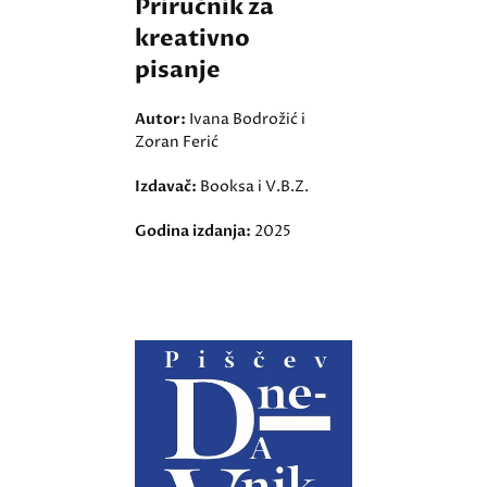
Priručnik za
kreativno
pisanje
Autor:
Ivana Bodrožić i
Zoran Ferić
Izdavač:
Booksa i V.B.Z.
Godina izdanja:
2025