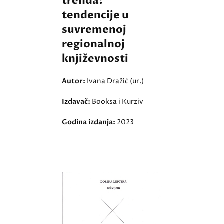
trenda:
tendencije u
suvremenoj
regionalnoj
književnosti
Autor:
Ivana Dražić (ur.)
Izdavač:
Booksa i Kurziv
Godina izdanja:
2023