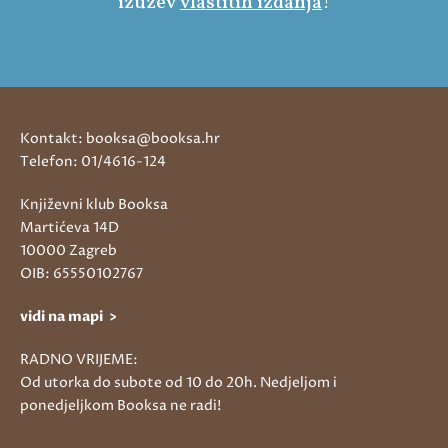
izuzev
vlastitih izdanja
!
Kontakt: booksa@booksa.hr
Telefon: 01/4616-124
Književni klub Booksa
Martićeva 14D
10000 Zagreb
OIB: 65550102767
vidi na mapi >
RADNO VRIJEME:
Od utorka do subote od 10 do 20h. Nedjeljom i
ponedjeljkom Booksa ne radi!