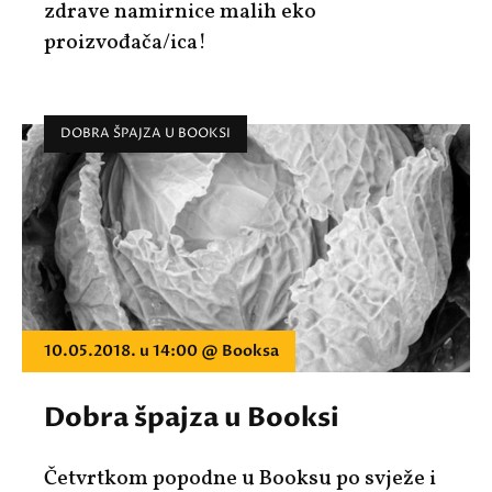
zdrave namirnice malih eko
proizvođača/ica!
DOBRA ŠPAJZA U BOOKSI
10.05.2018. u 14:00 @ Booksa
Dobra špajza u Booksi
Četvrtkom popodne u Booksu po svježe i