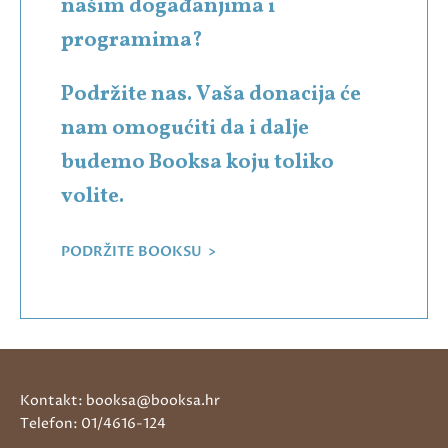
našim događanjima i
programima?
Podržite nas. Vaša donacija će
nam omogućiti da i dalje
budemo Booksa koju toliko
volite.
PODRŽITE BOOKSU >
Kontakt: booksa@booksa.hr
Telefon: 01/4616-124