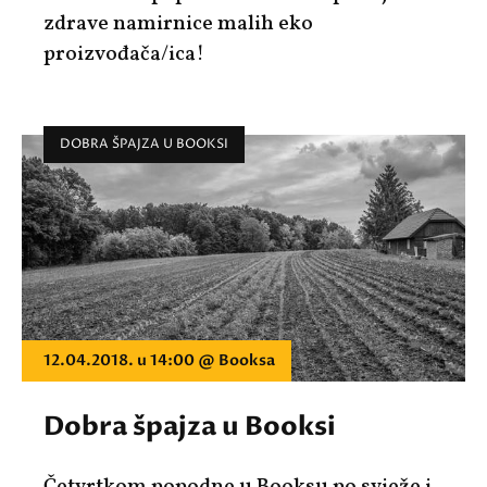
zdrave namirnice malih eko
proizvođača/ica!
DOBRA ŠPAJZA U BOOKSI
12.04.2018. u 14:00 @ Booksa
Dobra špajza u Booksi
Četvrtkom popodne u Booksu po svježe i