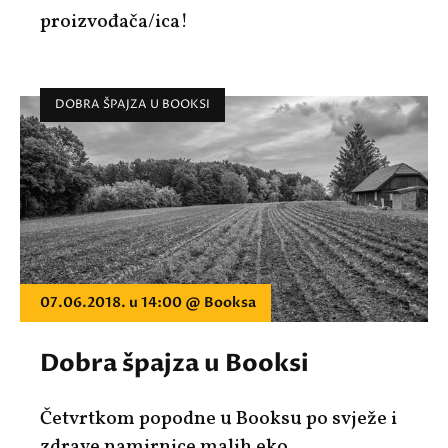
proizvođača/ica!
DOBRA ŠPAJZA U BOOKSI
07.06.2018. u 14:00 @ Booksa
Dobra špajza u Booksi
Četvrtkom popodne u Booksu po svježe i
zdrave namirnice malih eko