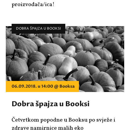
proizvođača/ica!
DOBRA ŠPAJZA U BOOKSI
06.09.2018. u 14:00 @ Booksa
Dobra špajza u Booksi
Četvrtkom popodne u Booksu po svježe i
zdrave namirnice malih eko