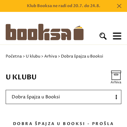
Klub Booksa ne radi od 20.7. do 24.8.
Početna
>
U klubu
>
Arhiva
> Dobra špajza u Booksi
U KLUBU
Arhiva
Dobra špajza u Booksi
DOBRA ŠPAJZA U BOOKSI - PROŠLA