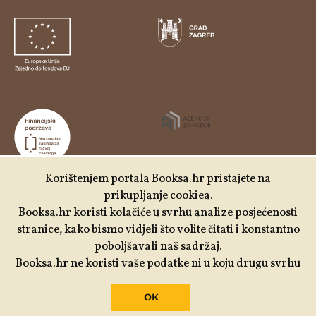
Korištenjem portala Booksa.hr pristajete na
prikupljanje cookiea.
Udruga Kulturtreger je korisnik institucionalne podrške
Booksa.hr koristi kolačiće u svrhu analize posjećenosti
Nacionalne zaklade za razvoj civilnoga društva za
stranice, kako bismo vidjeli što volite čitati i konstantno
stabilizaciju i/ili razvoj udruge u području demokratizacije i
poboljšavali naš sadržaj.
društvenog razvoja.
Booksa.hr ne koristi vaše podatke ni u koju drugu svrhu
OK
Izrada:
Slobodna domena