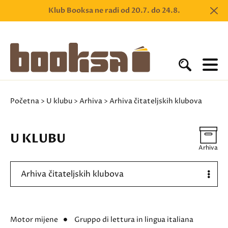
Klub Booksa ne radi od 20.7. do 24.8.
Početna
>
U klubu
>
Arhiva
> Arhiva čitateljskih klubova
U KLUBU
Arhiva
Arhiva čitateljskih klubova
Motor mijene
Gruppo di lettura in lingua italiana