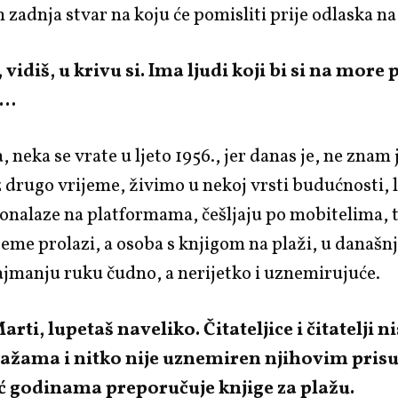
m zadnja stvar na koju će pomisliti prije odlaska 
 vidiš, u krivu si. Ima ljudi koji bi si na more p
a…
, neka se vrate u ljeto 1956., jer danas je, ne znam j
oz drugo vrijeme, živimo u nekoj vrsti budućnosti, 
onalaze na platformama, češljaju po mobitelima, t
jeme prolazi, a osoba s knjigom na plaži, u današn
ajmanju ruku čudno, a nerijetko i uznemirujuće.
rti, lupetaš naveliko. Čitateljice i čitatelji ni
plažama i nitko nije uznemiren njihovim pris
ć godinama preporučuje knjige za plažu.