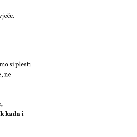
vječe.
mo si plesti
e, ne
,
ek kada i