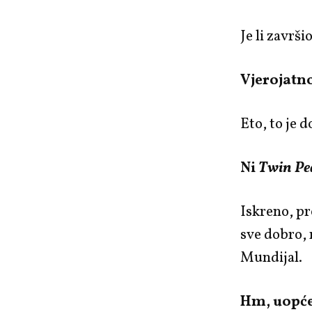
Je li završi
Vjerojatno
Eto, to je d
Ni
Twin Pe
Iskreno, pr
sve dobro, 
Mundijal.
Hm, uopće