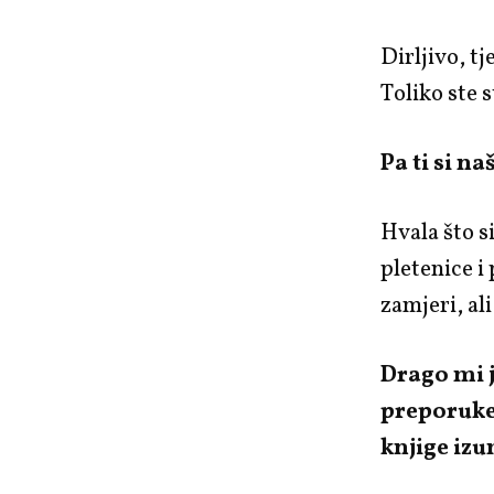
Dirljivo, t
Toliko ste 
Pa ti si n
Hvala što s
pletenice i
zamjeri, al
Drago mi j
preporuke 
knjige izu