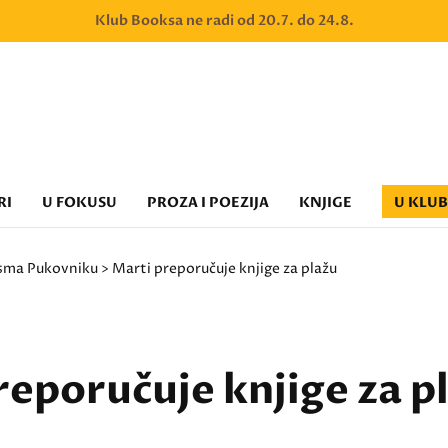
Klub Booksa ne radi od 20.7. do 24.8.
RI
U FOKUSU
PROZA I POEZIJA
KNJIGE
U KLU
sma Pukovniku
> Marti preporučuje knjige za plažu
reporučuje knjige za p