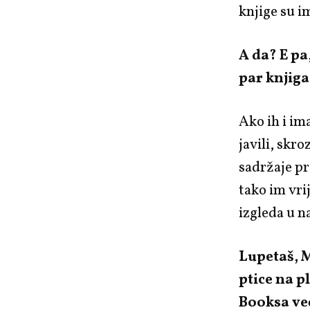
knjige su i
A da? E pa,
par knjig
Ako ih i ima
javili, skr
sadržaje pr
tako im vri
izgleda u n
Lupetaš, Ma
ptice na 
Booksa ve