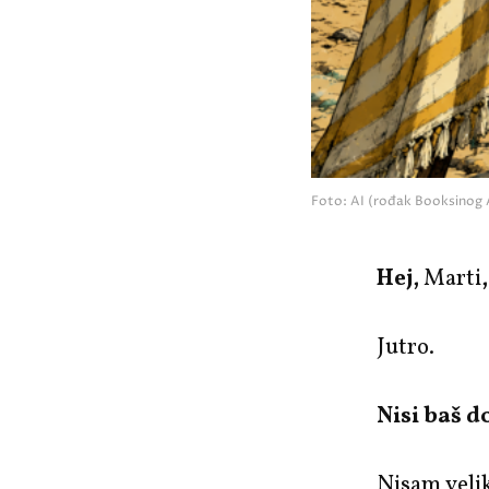
Foto: AI (rođak Booksinog 
Hej,
Marti
Jutro.
Nisi baš d
Nisam veliki