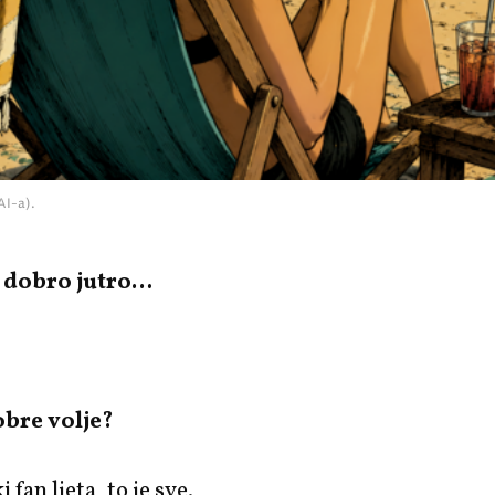
AI-a).
, dobro jutro…
obre volje?
 fan ljeta, to je sve.