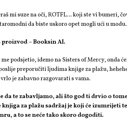
jeraš mi suze na oči, ROTFL… koji ste vi bumeri, čo
staromodni da biste uskoro opet mogli ući u modu.
aš proizvod – Booksin AI.
i me podsjetio, idemo na Sisters of Mercy, onda će
 poslije preporučiti ljudima knjige za plažu, heheh
i vrlo je zabavno razgovarati s vama.
e da te zabavljamo, ali što god ti drvio o tome
knjiga za plažu sadržaj je koji će izumrijeti t
mru, a to se neće tako skoro dogoditi.