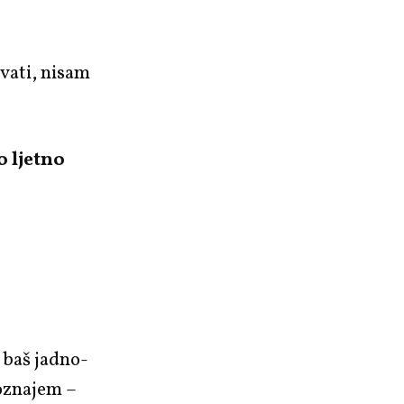
ivati, nisam
o ljetno
o baš jadno-
poznajem –