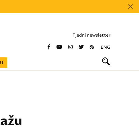
Tjedni newsletter
ENG
BU
lažu