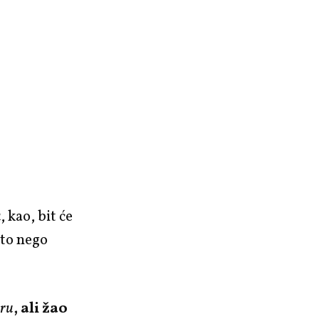
u
, kao, bit će
 to nego
eru
, ali žao