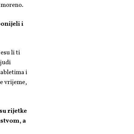
na moreno.
onijeli i
esu li ti
ljudi
abletima i
je vrijeme,
su rijetke
ustvom, a