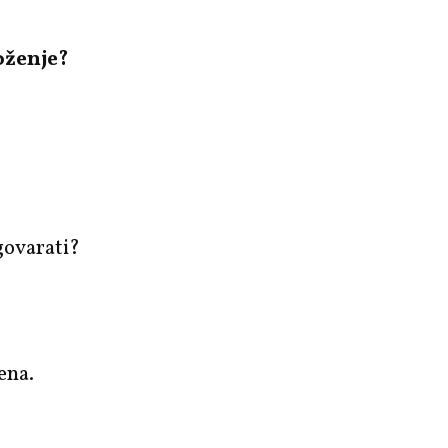
loženje?
govarati?
ena.