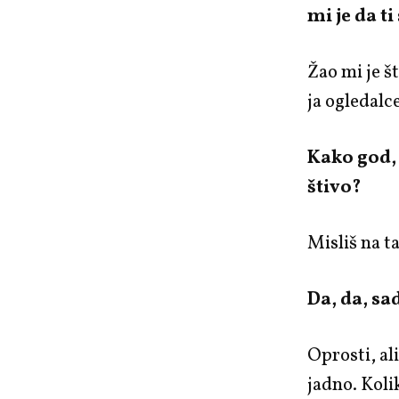
mi je da ti
Žao mi je š
ja ogledalc
Kako god, 
štivo?
Misliš na t
Da, da, sa
Oprosti, al
jadno. Koli