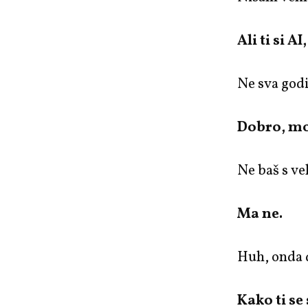
Ali ti si 
Ne sva godi
Dobro, mog
Ne baš s v
Ma ne.
Huh, onda d
Kako ti se