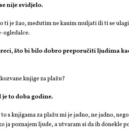
 se nije svidjelo.
to ti je žao, međutim ne kanim muljati ili ti se ulag
e-ogledalce.
reci, što bi bilo dobro preporučiti ljudima ka
akozvane knjige za plažu?
d je to doba godine.
i to s knjigama za plažu mi je jadno, ne jadno, neg
ko ja poznajem ljude, a utvaram si da ih donekle 