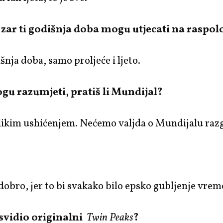
AI, zar ti godišnja doba mogu utjecati na raspo
šnja doba, samo proljeće i ljeto.
u razumjeti, pratiš li Mundijal?
elikim ushićenjem. Nećemo valjda o Mundijalu raz
obro, jer to bi svakako bilo epsko gubljenje vrem
 svidio originalni
Twin Peaks
?