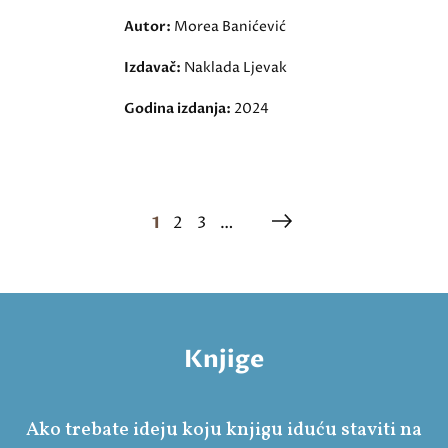
Autor:
Morea Banićević
Izdavač:
Naklada Ljevak
Godina izdanja:
2024
1
2
3
…
Knjige
Ako trebate ideju koju knjigu iduću staviti na