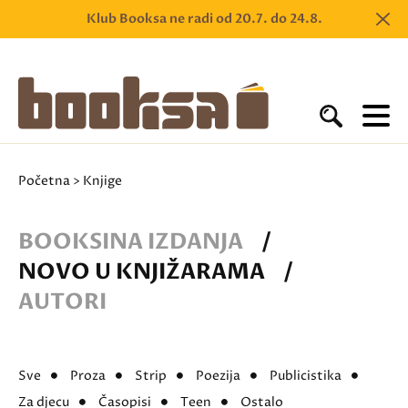
Klub Booksa ne radi od 20.7. do 24.8.
Početna
> Knjige
BOOKSINA IZDANJA
/
NOVO U KNJIŽARAMA
/
AUTORI
Sve
Proza
Strip
Poezija
Publicistika
Za djecu
Časopisi
Teen
Ostalo