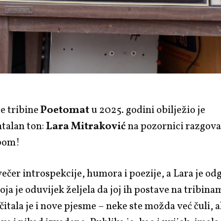
e tribine
Poetomat
u 2025. godini obilježio je
talan ton:
Lara Mitraković
na pozornici razgova
obom!
 večer introspekcije, humora i poezije, a
Lara je od
koja je oduvijek željela da joj ih postave na tribin
čitala je i nove pjesme – neke ste možda već čuli, 