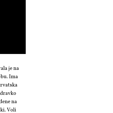
ala je na
rebu. Ima
rvatska
 Zdravko
edene na
ki. Voli