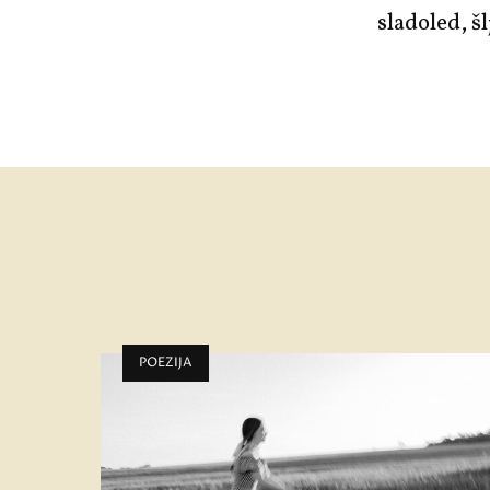
sladoled, š
POEZIJA