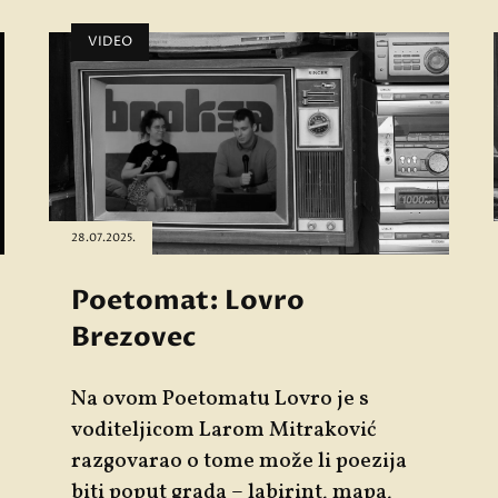
VIDEO
28.07.2025.
Poetomat: Lovro
Brezovec
Na ovom Poetomatu Lovro je s
voditeljicom Larom Mitraković
razgovarao o tome može li poezija
biti poput grada – labirint, mapa,