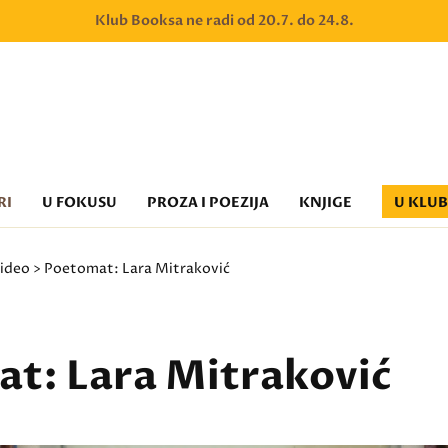
Klub Booksa ne radi od 20.7. do 24.8.
RI
U FOKUSU
PROZA I POEZIJA
KNJIGE
U KLU
ideo
> Poetomat: Lara Mitraković
t: Lara Mitraković