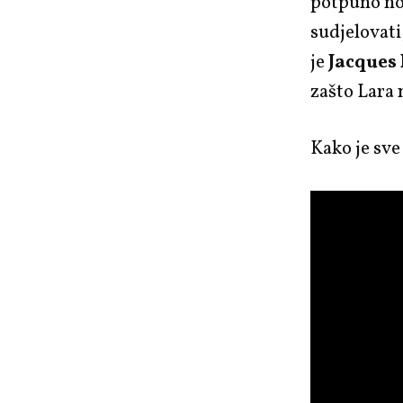
potpuno nov
sudjelovati
je
Jacques
zašto Lara
Kako je sve