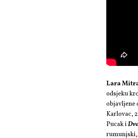
Lara Mitr
odsjeku kro
objavljene 
Karlovac, 2
Pucak i
Dva
rumunjski, s