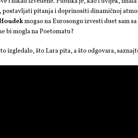
e i nikad izvedene. Publika je, kao i uvijek, imala
, postavljati pitanja i doprinositi dinamičnoj atmo
 Houdek
mogao na Eurosongu izvesti duet sam sa
ne bi mogla na Poetomatu?
 to izgledalo, što Lara pita, a što odgovara, saznaj