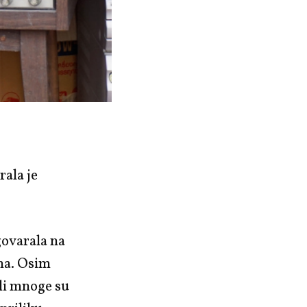
rala je
govarala na
ama. Osim
ali mnoge su