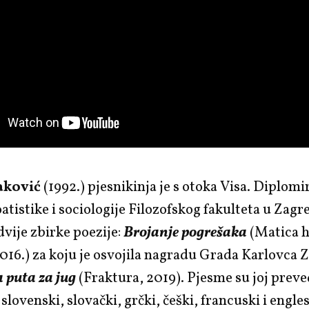
aković
(1992.) pjesnikinja je s otoka Visa. Diplomir
atistike i sociologije Filozofskog fakulteta u Zag
dvije zbirke poezije:
Brojanje
pogrešaka
(Matica h
016.) za koju je osvojila nagradu Grada Karlovca
 puta za jug
(Fraktura, 2019). Pjesme su joj prev
lovenski, slovački, grčki, češki, francuski i engles