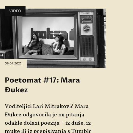
VIDEO
09.04.2025.
Poetomat #17: Mara
Đukez
Voditeljici
Lari
Mitraković
Mara
Đukez odgovorila je na pitanja
odakle dolazi poezija – iz duše, iz
muke ili iz prepisivanja s Tumblr