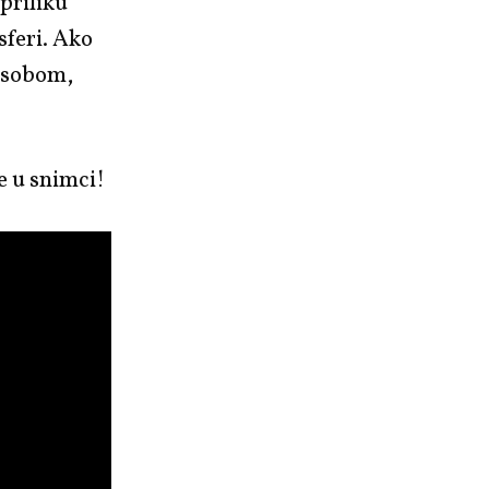
 priliku
sferi. Ako
 sobom,
te u snimci!