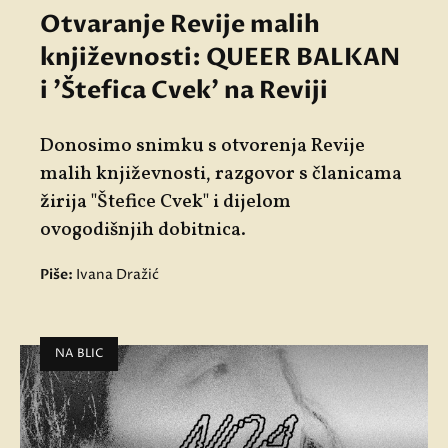
Otvaranje Revije malih
književnosti: QUEER BALKAN
i 'Štefica Cvek' na Reviji
Donosimo snimku s otvorenja Revije
malih književnosti, razgovor s članicama
žirija "Štefice Cvek" i dijelom
ovogodišnjih dobitnica.
Piše:
Ivana Dražić
NA BLIC