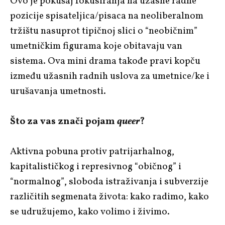
Ovo je pokušaj fokusiranja na užasne radne
pozicije spisateljica/pisaca na neoliberalnom
tržištu nasuprot tipičnoj slici o “neobičnim”
umetničkim figurama koje obitavaju van
sistema. Ova mini drama takođe pravi kopču
između užasnih radnih uslova za umetnice/ke i
urušavanja umetnosti.
Što za vas znači pojam
queer
?
Aktivna pobuna protiv patrijarhalnog,
kapitalističkog i represivnog “običnog” i
“normalnog”, sloboda istraživanja i subverzije
različitih segmenata života: kako radimo, kako
se udružujemo, kako volimo i živimo.