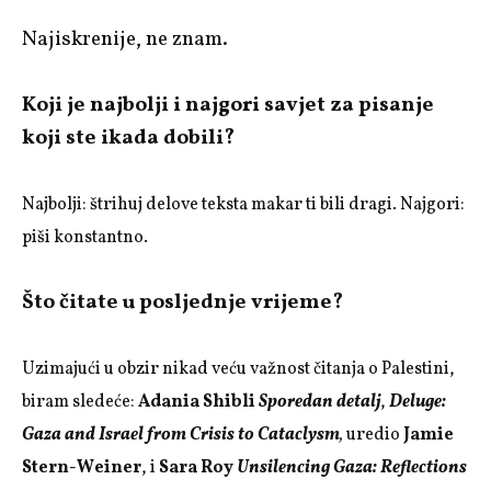
Najiskrenije, ne znam.
Koji je najbolji i najgori savjet za pisanje
koji ste ikada dobili?
Najbolji: štrihuj delove teksta makar ti bili dragi. Najgori:
piši konstantno.
Što čitate u posljednje vrijeme?
Uzimajući u obzir nikad veću važnost čitanja o Palestini,
biram sledeće:
Adania Shibli
Sporedan detalj
,
Deluge:
Gaza and Israel from Crisis to Cataclysm
,
uredio
Jamie
Stern-Weiner
, i
Sara Roy
Unsilencing Gaza: Reflections