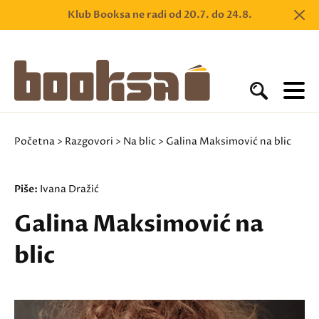
Klub Booksa ne radi od 20.7. do 24.8.
Početna
>
Razgovori
>
Na blic
> Galina Maksimović na blic
Piše:
Ivana Dražić
Galina Maksimović na
blic