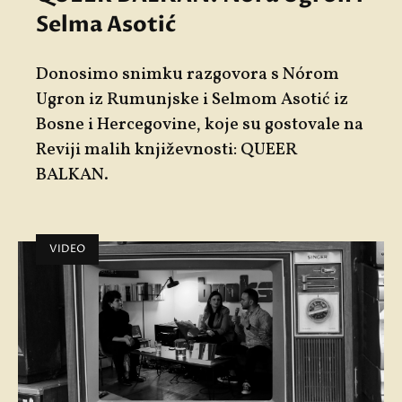
Selma Asotić
Donosimo snimku razgovora s
Nórom
Ugron
iz Rumunjske i
Selmom Asotić
iz
Bosne i Hercegovine, koje su gostovale na
Reviji malih književnosti: QUEER
BALKAN
.
VIDEO