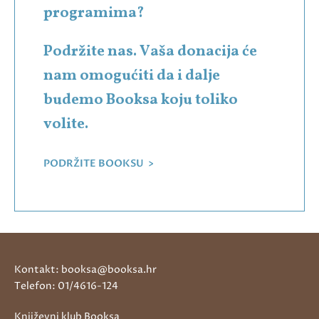
programima?
Podržite nas. Vaša donacija će
nam omogućiti da i dalje
budemo Booksa koju toliko
volite.
PODRŽITE BOOKSU >
Kontakt: booksa@booksa.hr
Telefon: 01/4616-124
Književni klub Booksa