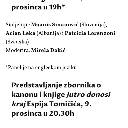
prosinca u 19h*
Sudjeluju:
Muanis Sinanović
(Slovenija)
,
Arian Leka
(Albanija) i
Patricia Lorenzoni
(Švedska)
Moderira:
Mirela Dakić
*Panel je na engleskom jeziku
Predstavljanje zbornika o
kanonu i knjige
Jutro donosi
kraj
Espija Tomičića, 9.
prosinca u 20.30h