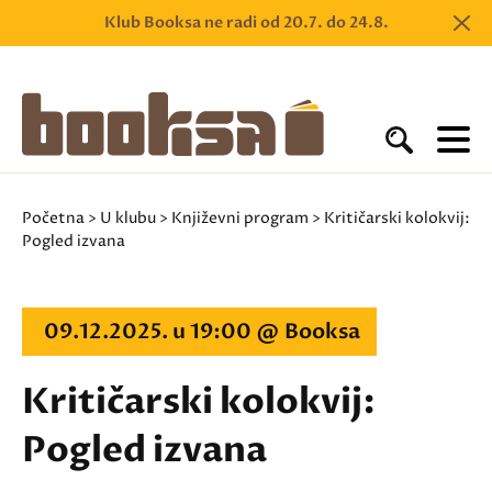
Klub Booksa ne radi od 20.7. do 24.8.
Početna
>
U klubu
>
Književni program
> Kritičarski kolokvij:
Pogled izvana
09.12.2025. u 19:00 @ Booksa
Kritičarski kolokvij:
Pogled izvana