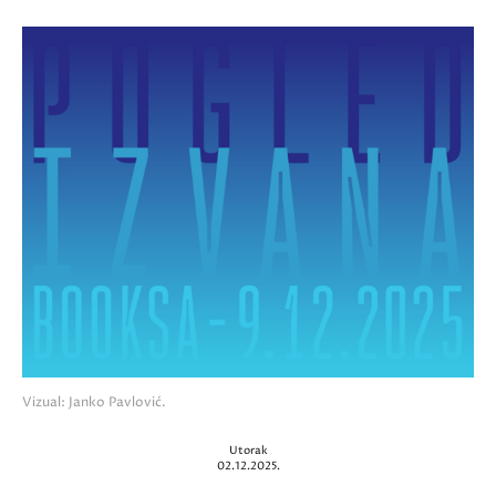
Vizual: Janko Pavlović.
Utorak
02.12.2025.