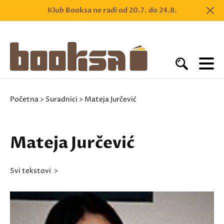
Klub Booksa ne radi od 20.7. do 24.8.
Početna
>
Suradnici
> Mateja Jurčević
Mateja Jurčević
svi tekstovi >