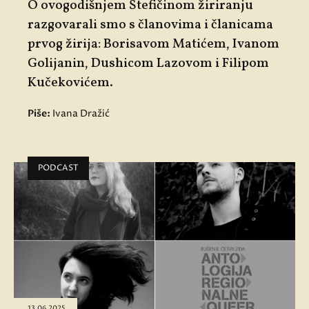
O ovogodišnjem Štefičinom žiriranju
razgovarali smo s članovima i članicama
prvog žirija:
Borisavom Matićem
,
Ivanom
Golijanin
,
Dushicom Lazovom
i
Filipom
Kučekovićem
.
Piše:
Ivana Dražić
PODCAST
13.06.2025.