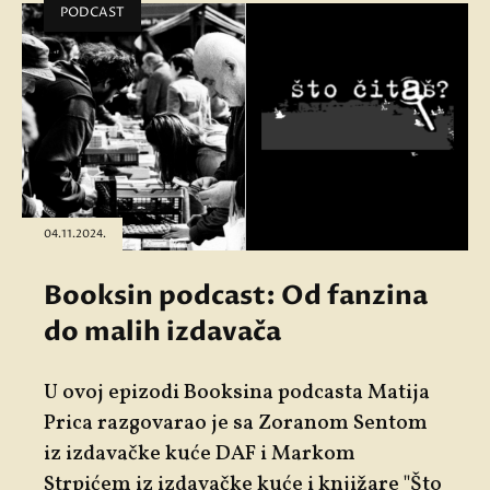
PODCAST
04.11.2024.
Booksin podcast: Od fanzina
do malih izdavača
U ovoj epizodi Booksina podcasta
Matija
Prica
razgovarao je sa
Zoranom Sentom
iz izdavačke kuće DAF i
Markom
Strpićem
iz izdavačke kuće i knjižare "Što