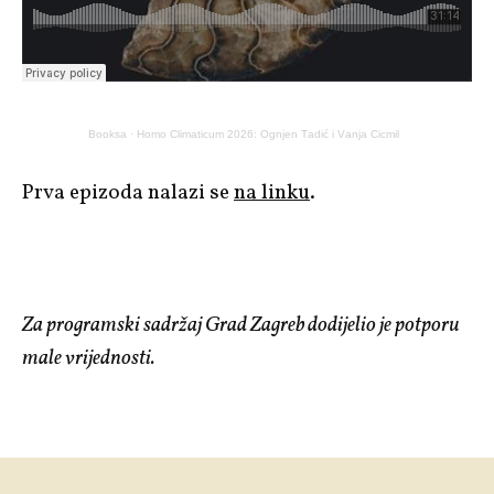
Booksa
·
Homo Climaticum 2026: Ognjen Tadić i Vanja Cicmil
Prva epizoda nalazi se
na linku
.
Za programski sadržaj Grad Zagreb dodijelio je potporu
male vrijednosti.