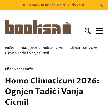
Klub Booksa ne radi od 20.7. do 24.8.
Početna
>
Razgovori
>
Podcast
> Homo Climaticum 2026:
Ognjen Tadić i Vanja Cicmil
Piše:
Ivana Dražić
Homo Climaticum 2026:
Ognjen Tadić i Vanja
Cicmil