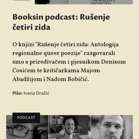
Booksin podcast: Rušenje
četiri zida
O knjizi
"Rušenje četiri zida: Antologija
regionalne queer poezije"
razgovarali
smo s priređivačem i pjesnikom
Denisom
Ćosićem
te kritičarkama
Majom
Abadžijom
i
Nađom Bobičić.
Piše:
Ivana Dražić
PODCAST