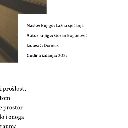
Naslov knjige:
Lažna sjećanja
Autor knjige:
Goran Bogunović
Izdavač:
Durieux
Godina izdanja:
2025
 prošlost,
 tom
e prostor
lo i onoga
 trauma,