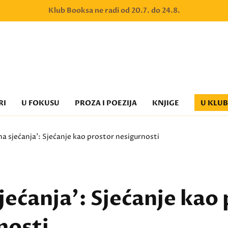
Klub Booksa ne radi od 20.7. do 24.8.
RI
U FOKUSU
PROZA I POEZIJA
KNJIGE
U KLU
na sjećanja': Sjećanje kao prostor nesigurnosti
jećanja': Sjećanje kao
nosti