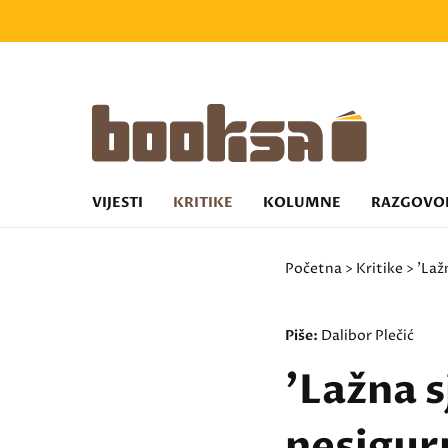
VIJESTI
KRITIKE
KOLUMNE
RAZGOVO
Početna
>
Kritike
> 'Laž
Piše:
Dalibor Plečić
'Lažna s
nesigur