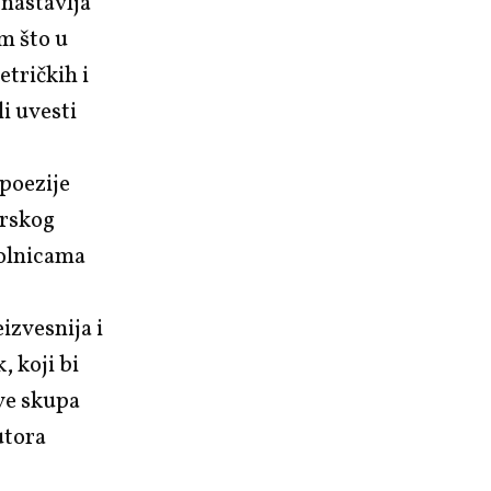
 nastavlja
m što u
etričkih i
i uvesti
 poezije
irskog
bolnicama
izvesnija i
, koji bi
ve skupa
utora