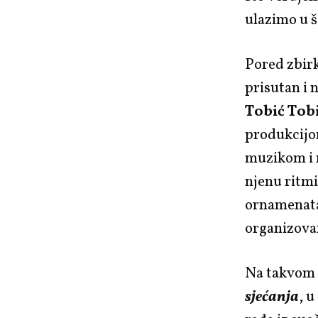
ulazimo u 
Pored zbirk
prisutan i 
Tobić Tob
produkcijo
muzikom i 
njenu ritmi
ornamenata
organizova
Na takvom t
sjećanja
, u