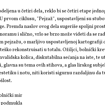
deljena u četiri dela, reklo bi se četiri etape jedno
U prvom ciklusu, "Pejzaž", uspostavljeni su stub
ige. Premda naslov ovog dela sugeriše spoljni pros
anoramu i slično, vrlo se brzo može videti da se rad
 pejzažu, o marljivo uspostavljenoj kartografiji 
 teško rekonstruisati u totalu. Ožiljci, bolnički kre
nvalidska kolica, diskutabilna sećanja na iste, te u
i, glavna su tema ovih stihova, a glas lirskog sub
stetiku i notu, niti koristi sigurnu razdaljinu da
šlost.
bolnički mir
je podmukla