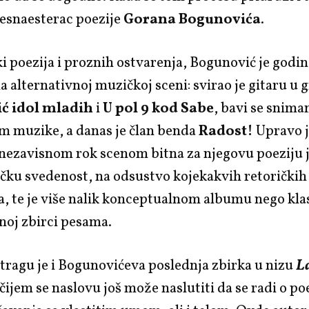
šesnaesterac poezije
Gorana Bogunovića
.
i poezija i proznih ostvarenja, Bogunović je god
na alternativnoj muzičkoj sceni: svirao je gitaru u
ić idol mladih
i
U pol 9 kod Sabe
, bavi se snima
m muzike, a danas je član benda
Radost!
Upravo j
nezavisnom rok scenom bitna za njegovu poeziju j
čku svedenost, na odsustvo kojekakvih retoričkih
, te je više nalik konceptualnom albumu nego kla
noj zbirci pesama.
ragu je i Bogunovićeva poslednja zbirka u nizu
L
 čijem se naslovu još može naslutiti da se radi o poe