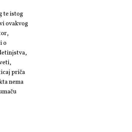
g te istog
ovi ovakvog
tor,
i o
detinjstva,
veti,
ticaj priča
jekta nema
 tumaču