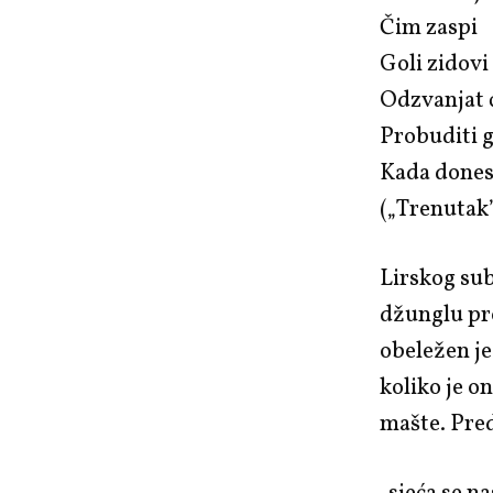
Čim zaspi
Goli zidovi
Odzvanjat 
Probuditi g
Kada donesu
(„Trenutak
Lirskog sub
džunglu pro
obeležen je
koliko je on
mašte. Pred