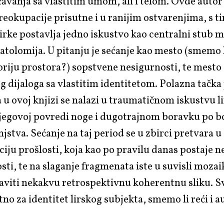
čavanja sa vlastitim umom, ali i telom. Ovde autor
eokupacije prisutne i u ranijim ostvarenjima, s ti
irke postavlja jedno iskustvo kao centralni stub m
atolomija. U pitanju je sećanje kao mesto (smemo l
riju prostora?) sopstvene nesigurnosti, te mesto
 dijaloga sa vlastitim identitetom. Polazna tačka
u ovoj knjizi se nalazi u traumatičnom iskustvu l
njegovoj povredi noge i dugotrajnom boravku po 
jstva. Sećanje na taj period se u zbirci pretvara u
iju prošlosti, koja kao po pravilu danas postaje ne
ti, te na slaganje fragmenata iste u suvisli mozaik
aviti nekakvu retrospektivnu koherentnu sliku. S
tno za identitet lirskog subjekta, smemo li reći i a