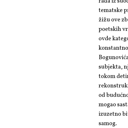
rađa iz suo
tematske pr
žižu ove zb
poetskih vr
ovde katego
konstantnog
Bogunovića 
subjekta, 
tokom detin
rekonstrukc
od budućnos
mogao sast
izuzetno bi
samog.