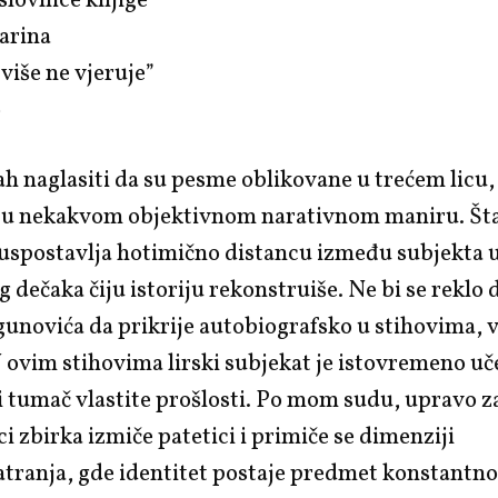
aslovnice knjige
garina
 više ne vjeruje”
)
 naglasiti da su pesme oblikovane u trećem licu, a
ti u nekakvom objektivnom narativnom maniru. Šta
uspostavlja hotimično distancu između subjekta u
 dečaka čiju istoriju rekonstruiše. Ne bi se reklo d
novića da prikrije autobiografsko u stihovima, v
U ovim stihovima lirski subjekat je istovremeno uč
 i tumač vlastite prošlosti. Po mom sudu, upravo z
ci zbirka izmiče patetici i primiče se dimenziji
ranja, gde identitet postaje predmet konstantn