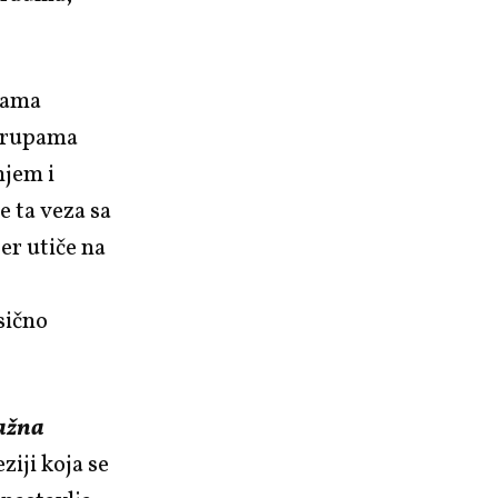
inama
 grupama
njem i
e ta veza sa
er utiče na
sično
ažna
ziji koja se