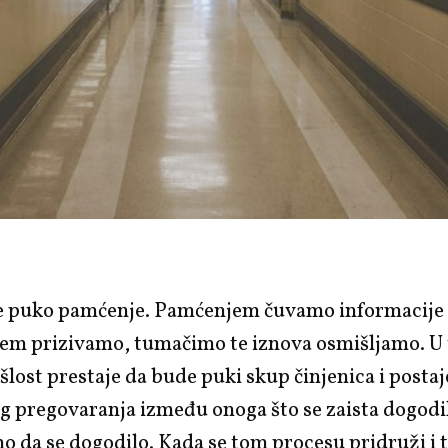
je puko pamćenje. Pamćenjem čuvamo informacije i
njem prizivamo, tumačimo te iznova osmišljamo. U
lost prestaje da bude puki skup činjenica i postaj
g pregovaranja između onoga što se zaista dogodi
o da se dogodilo. Kada se tom procesu pridruži i