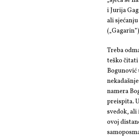
„sjeća se n
i Jurija Ga
ali sjećanju
(„Gagarin”
Treba odmah
teško čita
Bogunović 
nekadašnjeg
namera Bogu
preispita. 
svedok, ali
ovoj distan
samoposmat