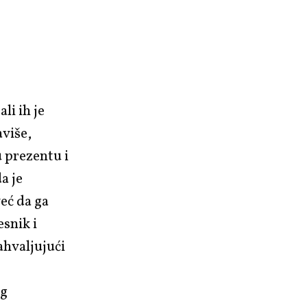
li ih je
više,
 prezentu i
a je
eć da ga
esnik i
ahvaljujući
og