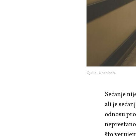
Quilia, Unsplash.
Sećanje ni
ali je seća
odnosu proš
neprestano
što verujem