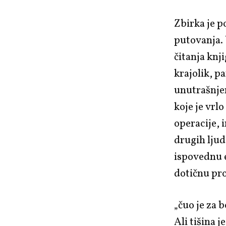
Zbirka je po
putovanja. 
čitanja knj
krajolik, p
unutrašnjem
koje je vrlo
operacije, i
drugih ljud
ispovednu e
dotičnu pro
„čuo je za 
Ali tišina 