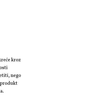
kreće kroz
osti
titi, nego
je produkt
a.