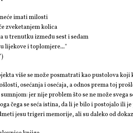
 neće imati milosti
će zveketanjem kolica
a u trenutku između sest i sedam
 lijekove i toplomjere..."
”)
jekta više se može posmatrati kao pustolova koji 
šlosti, osećanja i osećaja, a odnos prema toj prošl
 sumnjom: jer nije problem što se ne može svega se
oga čega se seća istina, da li je bilo i postojalo ili 
meti jesu trigeri memorije, ali su daleko od dokaz