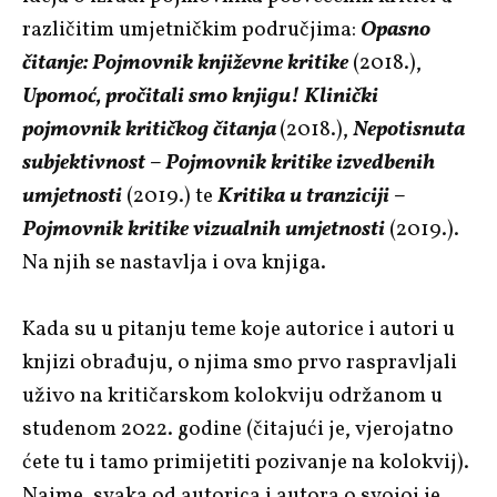
različitim umjetničkim područjima:
Opasno
čitanje: Pojmovnik književne kritike
(2018.),
Upomoć, pročitali smo knjigu! Klinički
pojmovnik kritičkog čitanja
(2018.),
Nepotisnuta
subjektivnost – Pojmovnik kritike izvedbenih
umjetnosti
(2019.) te
Kritika u tranziciji –
Pojmovnik kritike vizualnih umjetnosti
(2019.).
Na njih se nastavlja i ova knjiga.
Kada su u pitanju teme koje autorice i autori u
knjizi obrađuju, o njima smo prvo raspravljali
uživo na kritičarskom kolokviju održanom u
studenom 2022. godine (čitajući je, vjerojatno
ćete tu i tamo primijetiti pozivanje na kolokvij).
Naime, svaka od autorica i autora o svojoj je