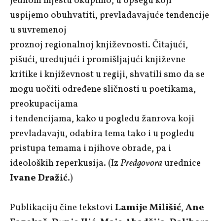
jednom mjestu okupimo, u opsegu koji
uspijemo obuhvatiti, prevladavajuće tendencije
u suvremenoj
proznoj regionalnoj književnosti. Čitajući,
pišući, uređujući i promišljajući književne
kritike i književnost u regiji, shvatili smo da se
mogu uočiti određene sličnosti u poetikama,
preokupacijama
i tendencijama, kako u pogledu žanrova koji
prevladavaju, odabira tema tako i u pogledu
pristupa temama i njihove obrade, pa i
ideoloških reperkusija. (Iz
Predgovora
urednice
Ivane Dražić
.)
Publikaciju čine tekstovi
Lamije Milišić
,
Ane