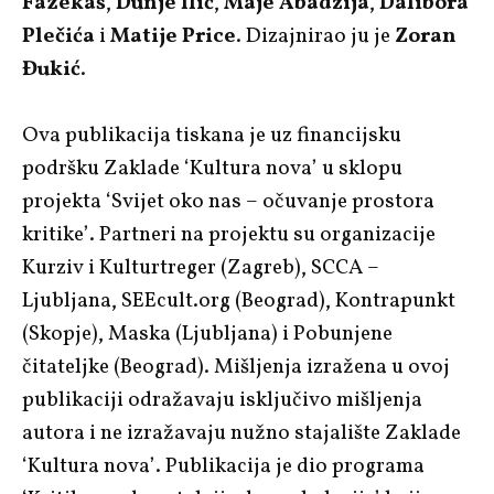
Fazekaš
,
Dunje Ilić
,
Maje Abadžija
,
Dalibora
Plečića
i
Matije Price
. Dizajnirao ju je
Zoran
Đukić
.
Ova publikacija tiskana je uz financijsku
podršku Zaklade ‘Kultura nova’ u sklopu
projekta ‘Svijet oko nas – očuvanje prostora
kritike’. Partneri na projektu su organizacije
Kurziv i Kulturtreger (Zagreb), SCCA –
Ljubljana, SEEcult.org (Beograd), Kontrapunkt
(Skopje), Maska (Ljubljana) i Pobunjene
čitateljke (Beograd). Mišljenja izražena u ovoj
publikaciji odražavaju isključivo mišljenja
autora i ne izražavaju nužno stajalište Zaklade
‘Kultura nova’. Publikacija je dio programa