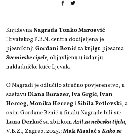
Književna
Nagrada Tonko Maroević
Hrvatskog P.E.N. centra dodijeljena je
pjesnikinji
Gordani Benić
za knjigu pjesama
Svemirske cipele
, objavljenu u izdanju
nakladničke kuće Ljevak
.
O Nagradi je odlučilo stručno povjerenstvo, u
sastavu
Diana Burazer, Iva Grgić, Ivan
Herceg, Monika Herceg
i
Sibila Petlevski
, a
osim Gordane Benić u finalu Nagrade bili su:
Lana Derkač
sa zbirkom
Azil za nebeska tijela
,
V.B.Z., Zagreb, 2025.;
Mak Maslać
s
Kako se