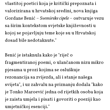
vlastitoj poetici koja je kritički prepoznata i
valorizirana u hrvatskoj sredini, nova knjiga
Gordane Benić –
Svemirske cipele
– ostvaruje vezu
sa širim kontekstom svjetske književnosti u
kojoj se pojavljuju teme koje su u Hrvatskoj
dosad bile nedotaknute."
Benić je istaknula kako je "riječ o
fragmentiranoj poemi, o ulančanom nizu mikro
pjesama u prozi kojima se osluškuje
rezonancija sa zvijezda, ali i stanje našega
svijeta", i uz zahvalu na priznanju dodala "kako
je Tonko Maroević jedna od rijetkih osoba koja
je zaista umjela i pisati i govoriti o poeziji kao
umjetničkoj esenciji."