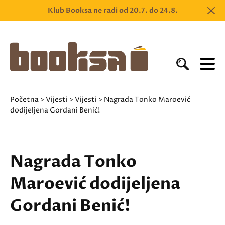
Klub Booksa ne radi od 20.7. do 24.8.
Početna
>
Vijesti
>
Vijesti
> Nagrada Tonko Maroević
dodijeljena Gordani Benić!
Nagrada Tonko
Maroević dodijeljena
Gordani Benić!