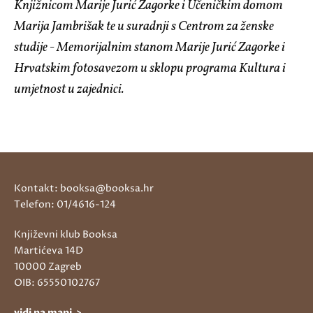
Knjižnicom Marije Jurić Zagorke i Učeničkim domom
Marija Jambrišak te u suradnji s Centrom za ženske
studije - Memorijalnim stanom Marije Jurić Zagorke i
Hrvatskim fotosavezom u sklopu programa Kultura i
umjetnost u zajednici.
Kontakt: booksa@booksa.hr
Telefon: 01/4616-124
Književni klub Booksa
Martićeva 14D
10000 Zagreb
OIB: 65550102767
vidi na mapi >