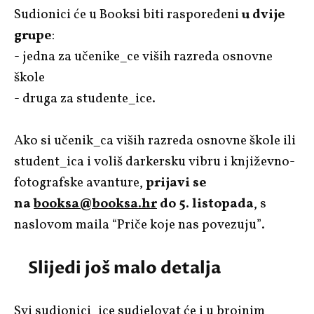
Sudionici će u Booksi biti raspoređeni
u dvije
grupe
:
- jedna za učenike_ce viših razreda osnovne
škole
- druga za studente_ice.
Ako si učenik_ca viših razreda osnovne škole ili
student_ica i voliš darkersku vibru i književno-
fotografske avanture,
prijavi se
na
booksa@booksa.hr
do 5. listopada
, s
naslovom maila “Priče koje nas povezuju”.
Slijedi još malo detalja
Svi sudionici_ice sudjelovat će i u brojnim