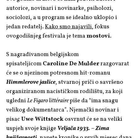
autorice, novinari i novinarke, psiholozi,
sociolozi, a u program se idealno uklopio i
jedan redatelj.
Kako smo najavili
, fokus
ovogodišnjeg festivala je tema
mostovi
.
S nagrađivanom belgijskom
spisateljicom
Caroline De Mulder
razgovarat
će se o njezinom potresnom hit-romanu
Himmlerove jaslice
, stvarnoj priči o savršeno
organiziranom nacističkom rodilištu, za koji
ugledni
Le Figaro littéraire
piše da “ima snagu
velikog dokumentarca”. Njemački novinar i
pisac
Uwe Wittstock
osvrnut će se na veliki
uspjeh svoje knjige
Veljača 1933. – Zima
književnosti
, napete kronike o prvih mjesec dana