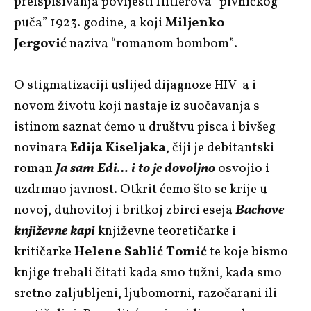
preispisivanja povijesti Hitlerova “pivničkog
puča” 1923. godine, a koji
Miljenko
Jergović
naziva “romanom bombom”.
O stigmatizaciji uslijed dijagnoze HIV-a i
novom životu koji nastaje iz suočavanja s
istinom saznat ćemo u društvu pisca i bivšeg
novinara
Edija Kiseljaka
, čiji je debitantski
roman
Ja sam Edi… i to je dovoljno
osvojio i
uzdrmao javnost. Otkrit ćemo što se krije u
novoj, duhovitoj i britkoj zbirci eseja
Bachove
književne kapi
književne teoretičarke i
kritičarke
Helene Sablić Tomić
te koje bismo
knjige trebali čitati kada smo tužni, kada smo
sretno zaljubljeni, ljubomorni, razočarani ili