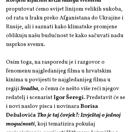
Korijeni ključnih kriza našega vremena
proputovat ćemo svijet linijom velikih sukoba,
od rata u Iraku preko Afganistana do Ukrajine i
Rusije, ali i saznati kako klimatske promjene
oblikuju našu budućnost te kako sačuvati nadu
usprkos svemu.
Osim toga, na rasporedu je i razgovor o
fenomenu najgledanijeg filma u hrvatskim
kinima u povijesti te najgledanijeg filma u
regiji
Svadba
, o čemu će nešto više reći njegov
redatelj i scenarist
Igor Šeregi
. Predstavit će se
i novi naslov pisca i novinara
Borisa
Dežulovića
Tko je taj čovjek?: Izvještaj o jednoj
mogućnosti
, koji tematizira pokušaj