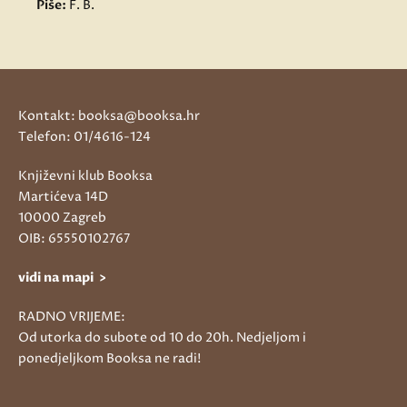
Piše:
F. B.
Kontakt: booksa@booksa.hr
Telefon: 01/4616-124
Književni klub Booksa
Martićeva 14D
10000 Zagreb
OIB: 65550102767
vidi na mapi >
RADNO VRIJEME:
Od utorka do subote od 10 do 20h. Nedjeljom i
ponedjeljkom Booksa ne radi!