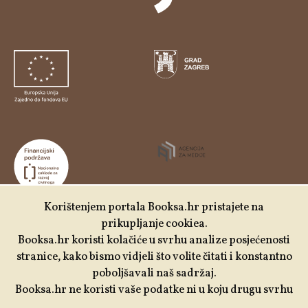
Korištenjem portala Booksa.hr pristajete na
prikupljanje cookiea.
Udruga Kulturtreger je korisnik institucionalne podrške
Booksa.hr koristi kolačiće u svrhu analize posjećenosti
Nacionalne zaklade za razvoj civilnoga društva za
stranice, kako bismo vidjeli što volite čitati i konstantno
stabilizaciju i/ili razvoj udruge u području demokratizacije i
poboljšavali naš sadržaj.
društvenog razvoja.
Booksa.hr ne koristi vaše podatke ni u koju drugu svrhu