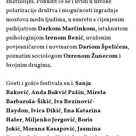
znatiželjni. Ponudit će se i uvidi u uzroke
polarizacije društva i mogućnosti izgradnje
mostova među ljudima, u susretu s cijenjenim
psihijatrom
Darkom Marčinkom
, istaknutom
psihologinjom
Irenom Bezić
, uvaženim
povjesničarom i novinarom
Dariom Špelićem
,
poznatim sociologom
Ozrenom Žunecom
i
brojnim drugima.
Gosti i gošće festivala su i:
Sanja
Baković
,
Anda Bukvić Pažin
,
Mirela
Barbaroša-Šikić
,
Iva Bezinović-
Haydon
,
Ivica Đikić
,
Ena Katarina
Haler
,
Miljenko Jergović
,
Boris
Jokić
,
Morana Kasapović
,
Jasmina