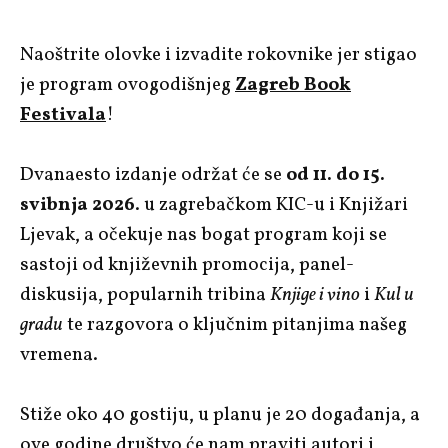
Naoštrite olovke i izvadite rokovnike jer stigao
je program ovogodišnjeg
Zagreb Book
Festivala
!
Dvanaesto izdanje održat će se
od 11. do 15.
svibnja 2026
. u zagrebačkom KIC-u i Knjižari
Ljevak, a očekuje nas bogat program koji se
sastoji od književnih promocija, panel-
diskusija, popularnih tribina
Knjige i vino
i
Kul u
gradu
te razgovora o ključnim pitanjima našeg
vremena.
Stiže oko 40 gostiju, u planu je 20 događanja, a
ove godine društvo će nam praviti autori i