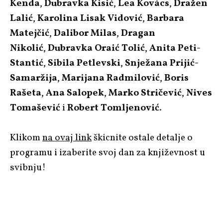
Kenda
,
Dubravka Kisić
,
Lea Kovács
,
Dražen
Lalić
,
Karolina Lisak Vidović
,
Barbara
Matejčić
,
Dalibor Milas
,
Dragan
Nikolić
,
Dubravka Oraić Tolić
,
Anita Peti-
Stantić
,
Sibila Petlevski
,
Snježana Prijić-
Samaržija
,
Marijana Radmilović
,
Boris
Rašeta
,
Ana Salopek
,
Marko Stričević
,
Nives
Tomašević
i
Robert Tomljenović
.
Klikom
na ovaj link
škicnite ostale detalje o
programu i izaberite svoj dan za književnost u
svibnju!