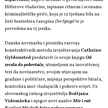
Hitlerove vladavine, ispisane ritmom i scenama
kriminalističke priče, koja je 12 tjedana bila na
listi bestselera časopisa
Der Spiegel
te je
prevedena na 15 jezika.
Danska novinarka i pionirka razvoja
konstruktivnih metoda izvještavanja
Cathrine
Gyldensted
predstavit će svoju knjigu
Od
zrcala do pokretača
, utemeljenu na inovativnoj
tezi da novinarstvo, svojim utjecajem na
građane i političare, mijenja perspektive birača,
kontrolira moć vladajućih i pokreće svijet. Uz
slovenskog ratnog izvjestitelja
Boštjana
Videmšeka
i njegov novi naslov
Mir i rat: